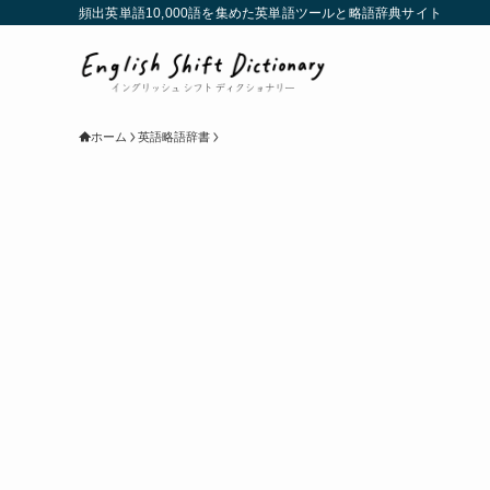
頻出英単語10,000語を集めた英単語ツールと略語辞典サイト
ホーム
英語略語辞書