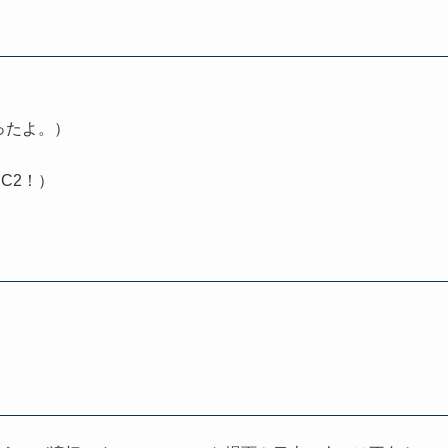
ったよ。）
C2！）