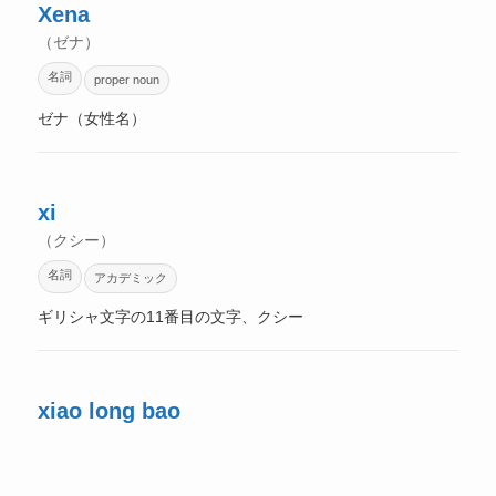
Xena
（ゼナ）
名詞
proper noun
ゼナ（女性名）
xi
（クシー）
名詞
アカデミック
ギリシャ文字の11番目の文字、クシー
xiao long bao
（シャオロンバオ）
名詞
food
基本単語