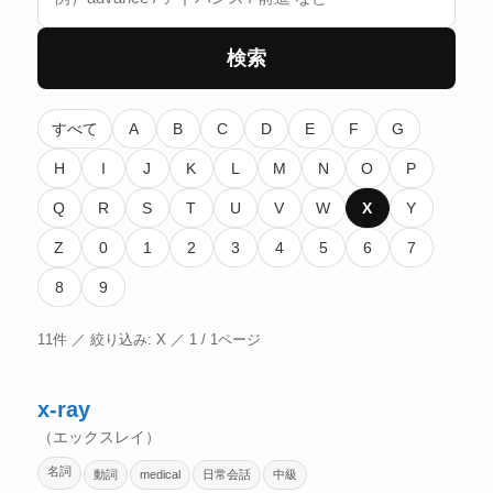
検索
すべて
A
B
C
D
E
F
G
H
I
J
K
L
M
N
O
P
Q
R
S
T
U
V
W
X
Y
Z
0
1
2
3
4
5
6
7
8
9
11件 ／ 絞り込み: X ／ 1 / 1ページ
x-ray
（エックスレイ）
名詞
動詞
medical
日常会話
中級