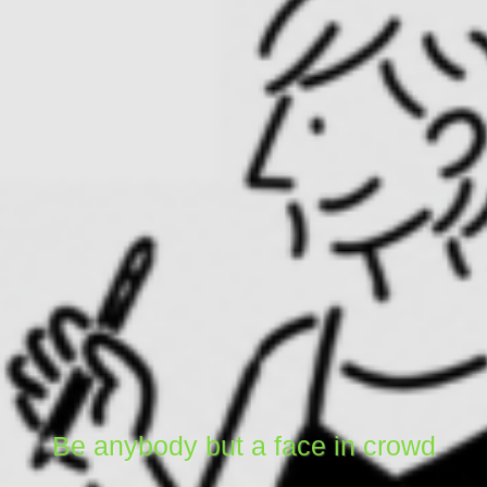
Be anybody but a face in crowd