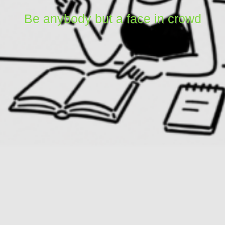
Be anybody but a face in crowd