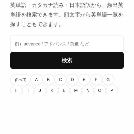
英単語・カタカナ読み・日本語訳から、頻出英
単語を検索できます。頭文字から英単語一覧を
探すこともできます。
検索
すべて
A
B
C
D
E
F
G
H
I
J
K
L
M
N
O
P
Q
R
S
T
U
V
W
X
Y
Z
0
1
2
3
4
5
6
7
8
9