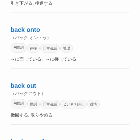
引き下がる, 後退する
back onto
（バック オントゥ）
句動詞
prep
日常会話
地理
～に面している、～に接している
back out
（バックアウト）
句動詞
動詞
日常会話
ビジネス頻出
感情
撤回する, 取りやめる