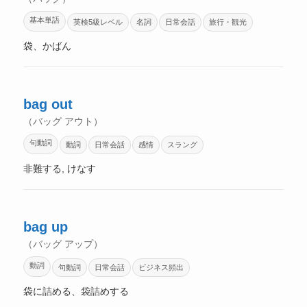
基本単語
英検5級レベル
名詞
日常会話
旅行・観光
袋、かばん
bag out
（バッグ アウト）
句動詞
動詞
日常会話
感情
スラング
非難する, けなす
bag up
（バッグ アップ）
動詞
句動詞
日常会話
ビジネス頻出
袋に詰める、袋詰めする