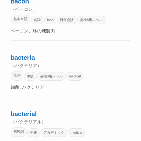
bacon
（ベーコン）
基本単語
名詞
food
日常会話
英検5級レベル
ベーコン、豚の燻製肉
bacteria
（バクテリア）
名詞
中級
英検3級レベル
medical
細菌, バクテリア
bacterial
（バクテリアル）
形容詞
中級
アカデミック
medical