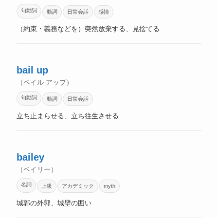
句動詞
動詞
日常会話
感情
（約束・義務などを）突然放棄する、見捨てる
bail up
（ベイル アップ）
句動詞
動詞
日常会話
立ち止まらせる、立ち往生させる
bailey
（ベイリー）
名詞
上級
アカデミック
myth
城郭の外郭、城壁の囲い