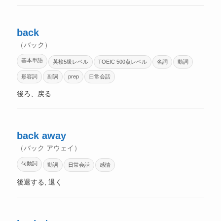
back
（バック）
基本単語
英検5級レベル
TOEIC 500点レベル
名詞
動詞
形容詞
副詞
prep
日常会話
後ろ、戻る
back away
（バック アウェイ）
句動詞
動詞
日常会話
感情
後退する, 退く