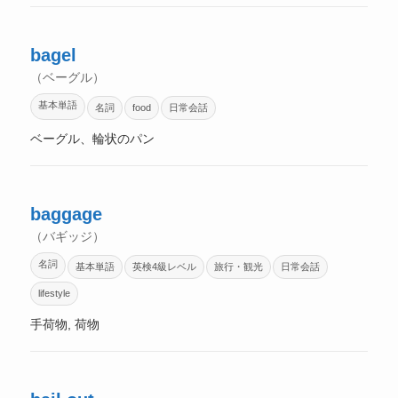
bagel
（ベーグル）
基本単語
名詞
food
日常会話
ベーグル、輪状のパン
baggage
（バギッジ）
名詞
基本単語
英検4級レベル
旅行・観光
日常会話
lifestyle
手荷物, 荷物