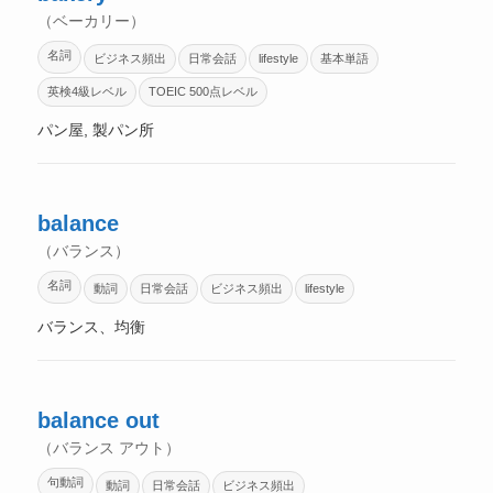
（ベーカリー）
名詞
ビジネス頻出
日常会話
lifestyle
基本単語
英検4級レベル
TOEIC 500点レベル
パン屋, 製パン所
balance
（バランス）
名詞
動詞
日常会話
ビジネス頻出
lifestyle
バランス、均衡
balance out
（バランス アウト）
句動詞
動詞
日常会話
ビジネス頻出