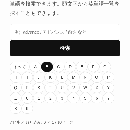
単語を検索できます。頭文字から英単語一覧を
探すこともできます。
検索
すべて
A
B
C
D
E
F
G
H
I
J
K
L
M
N
O
P
Q
R
S
T
U
V
W
X
Y
Z
0
1
2
3
4
5
6
7
8
9
747件 ／ 絞り込み: B ／ 1 / 10ページ