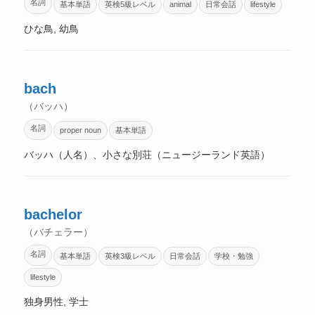
名詞
基本単語
英検5級レベル
animal
日常会話
lifestyle
ひな鳥, 幼鳥
bach
（バッハ）
名詞
proper noun
基本単語
バッハ（人名）、小さな別荘（ニュージーランド英語）
bachelor
（バチェラー）
名詞
基本単語
英検3級レベル
日常会話
学校・勉強
lifestyle
独身男性, 学士