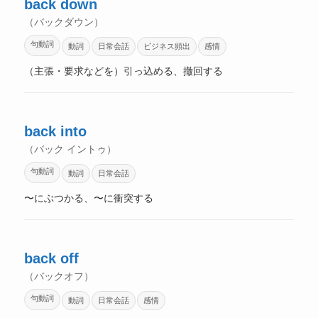
back down
（バックダウン）
句動詞
動詞
日常会話
ビジネス頻出
感情
（主張・要求などを）引っ込める、撤回する
back into
（バック イントゥ）
句動詞
動詞
日常会話
〜にぶつかる、〜に衝突する
back off
（バックオフ）
句動詞
動詞
日常会話
感情