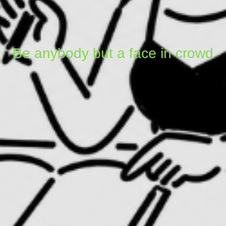
Be anybody but a face in crowd