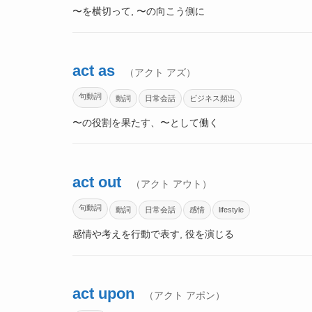
〜を横切って, 〜の向こう側に
act as
（アクト アズ）
句動詞
動詞
日常会話
ビジネス頻出
〜の役割を果たす、〜として働く
act out
（アクト アウト）
句動詞
動詞
日常会話
感情
lifestyle
感情や考えを行動で表す, 役を演じる
act upon
（アクト アポン）