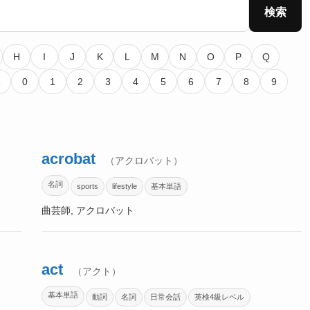
検索
H
I
J
K
L
M
N
O
P
Q
Z
0
1
2
3
4
5
6
7
8
9
acrobat
（アクロバット）
名詞
sports
lifestyle
基本単語
曲芸師, アクロバット
act
（アクト）
基本単語
動詞
名詞
日常会話
英検4級レベル