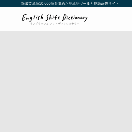
頻出英単語10,000語を集めた英単語ツールと略語辞典サイト