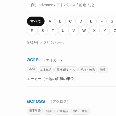
すべて
A
B
C
D
E
F
G
R
S
T
U
V
W
X
Y
9,873件 ／ 2 / 124ページ
acre
（エイカー）
名詞
基本単語
英検3級レベル
学校・勉強
地理
エーカー（土地の面積の単位）
across
（アクロス）
基本単語
副詞
日常会話
旅行・観光