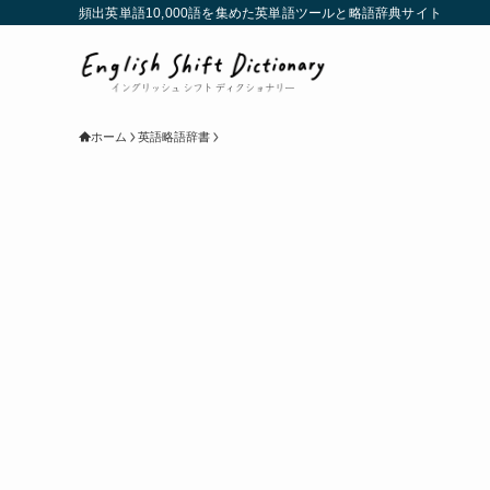
頻出英単語10,000語を集めた英単語ツールと略語辞典サイト
ホーム
英語略語辞書