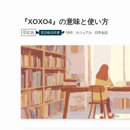
『XOXO4』の意味と使い方
広告
英語略語辞書
SNS
カジュアル
日常会話