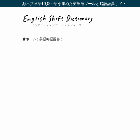
頻出英単語10,000語を集めた英単語ツールと略語辞典サイト
ホーム
英語略語辞書