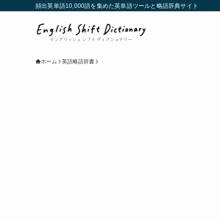
頻出英単語10,000語を集めた英単語ツールと略語辞典サイト
ホーム
英語略語辞書