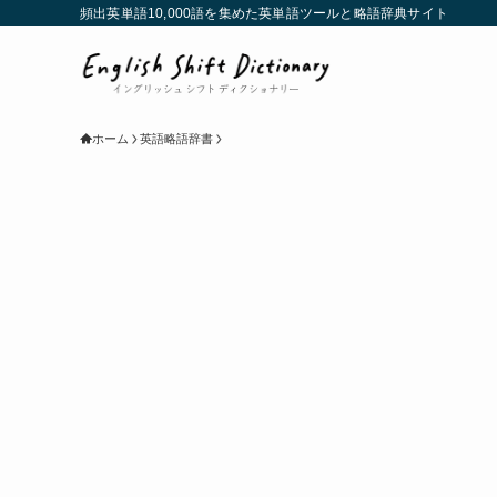
頻出英単語10,000語を集めた英単語ツールと略語辞典サイト
ホーム
英語略語辞書