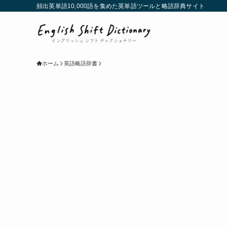
頻出英単語10,000語を集めた英単語ツールと略語辞典サイト
ホーム
英語略語辞書