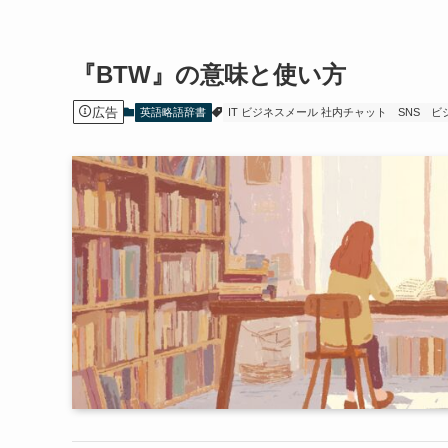
『BTW』の意味と使い方
広告
英語略語辞書
IT ビジネスメール 社内チャット
SNS
ビ