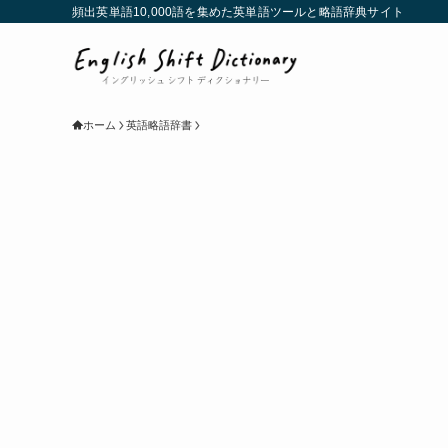
頻出英単語10,000語を集めた英単語ツールと略語辞典サイト
ホーム
英語略語辞書