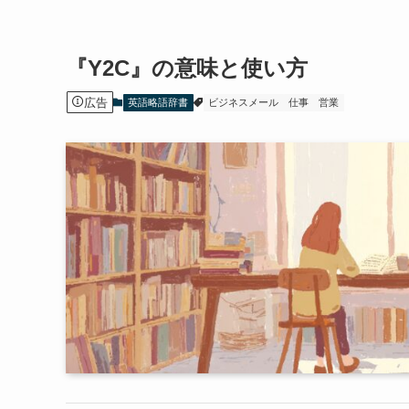
『Y2C』の意味と使い方
広告
英語略語辞書
ビジネスメール
仕事
営業