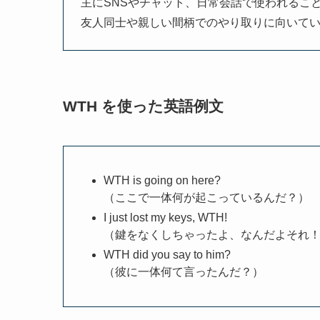
主にSNSやチャット、日常会話で使われるこ
友人同士や親しい間柄でのやり取りに向いて
WTH を使った英語例文
WTH is going on here?
（ここで一体何が起こっているんだ？）
I just lost my keys, WTH!
（鍵をなくしちゃったよ、なんだよそれ
WTH did you say to him?
（彼に一体何て言ったんだ？）