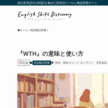
頻出英単語10,000語を集めた英単語ツールと略語辞典サイト
ホーム
英語略語辞書
『WTH』の意味と使い方
広告
英語略語辞書
SNS
SNS チャット オンライン
日常会話