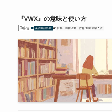
『VWX』の意味と使い方
広告
英語略語辞書
仕事
就職活動
教育 進学 大学入試