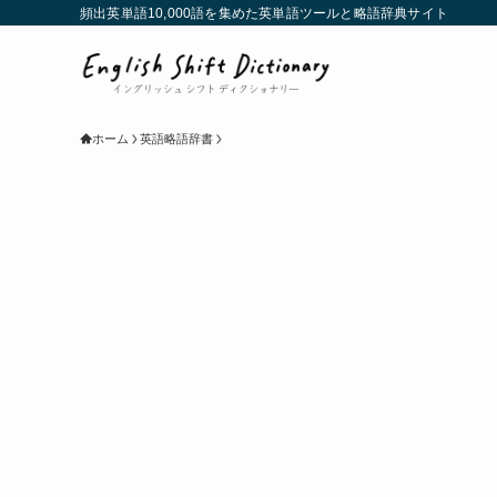
頻出英単語10,000語を集めた英単語ツールと略語辞典サイト
ホーム
英語略語辞書