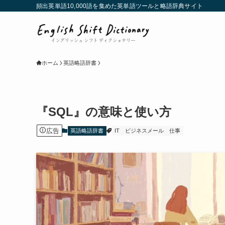
頻出英単語10,000語を集めた英単語ツールと略語辞典サイト
ホーム
英語略語辞書
『SQL』の意味と使い方
広告
英語略語辞書
IT
ビジネスメール
仕事