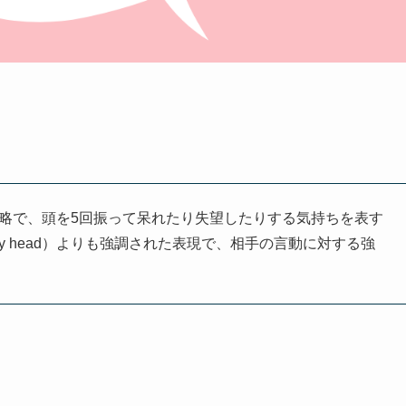
e times」の略で、頭を5回振って呆れたり失望したりする気持ちを表す
 my head）よりも強調された表現で、相手の言動に対する強