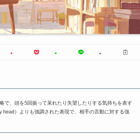
e times」の略で、頭を5回振って呆れたり失望したりする気持ちを表す
 my head）よりも強調された表現で、相手の言動に対する強