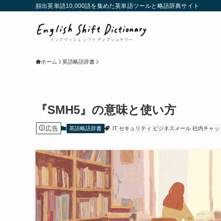
頻出英単語10,000語を集めた英単語ツールと略語辞典サイト
ホーム
英語略語辞書
『SMH5』の意味と使い方
広告
英語略語辞書
IT セキュリティ ビジネスメール 社内チャッ