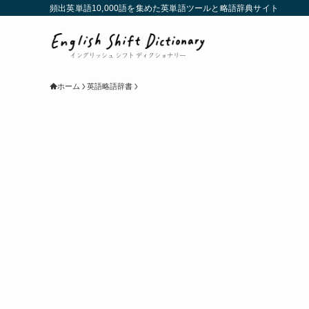
頻出英単語10,000語を集めた英単語ツールと略語辞典サイト
ホーム
英語略語辞書