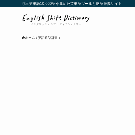
頻出英単語10,000語を集めた英単語ツールと略語辞典サイト
ホーム
英語略語辞書