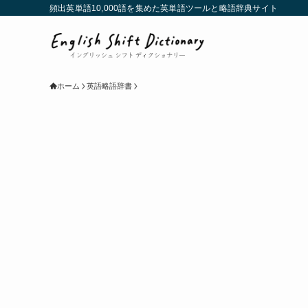
頻出英単語10,000語を集めた英単語ツールと略語辞典サイト
ホーム
英語略語辞書