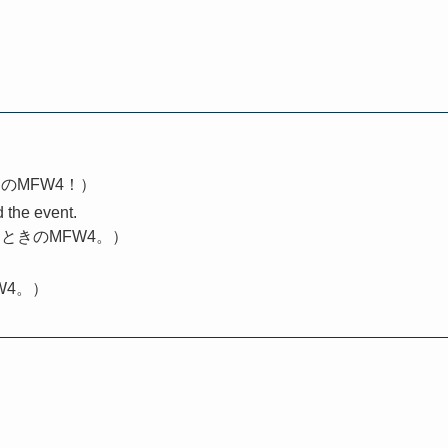
のMFW4！）
 the event.
ときのMFW4。）
W4。）