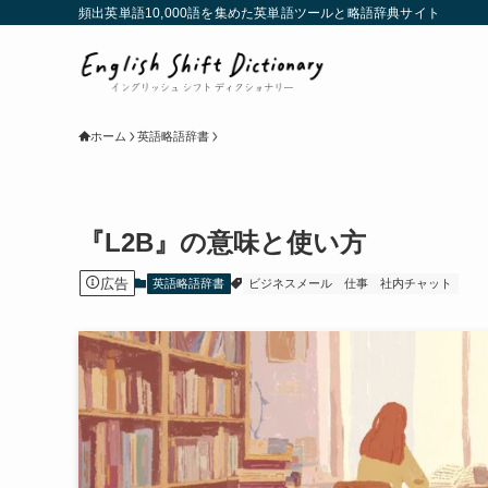
頻出英単語10,000語を集めた英単語ツールと略語辞典サイト
ホーム
英語略語辞書
『L2B』の意味と使い方
広告
英語略語辞書
ビジネスメール
仕事
社内チャット