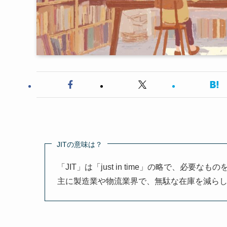
JITの意味は？
「JIT」は「just in time」の略で、
主に製造業や物流業界で、無駄な在庫を減ら