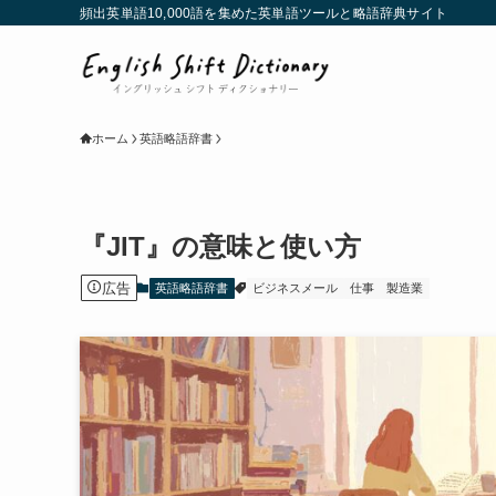
頻出英単語10,000語を集めた英単語ツールと略語辞典サイト
ホーム
英語略語辞書
『JIT』の意味と使い方
広告
英語略語辞書
ビジネスメール
仕事
製造業