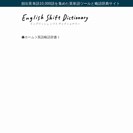
頻出英単語10,000語を集めた英単語ツールと略語辞典サイト
ホーム
英語略語辞書