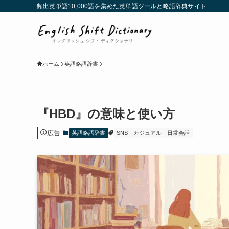
頻出英単語10,000語を集めた英単語ツールと略語辞典サイト
ホーム
英語略語辞書
『HBD』の意味と使い方
広告
英語略語辞書
SNS
カジュアル
日常会話