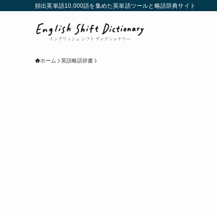
頻出英単語10,000語を集めた英単語ツールと略語辞典サイト
ホーム
英語略語辞書