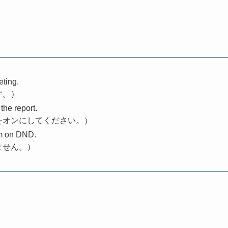
eting.
す。）
the report.
をオンにしてください。）
’m on DND.
ません。）