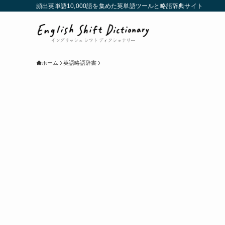
頻出英単語10,000語を集めた英単語ツールと略語辞典サイト
ホーム
英語略語辞書