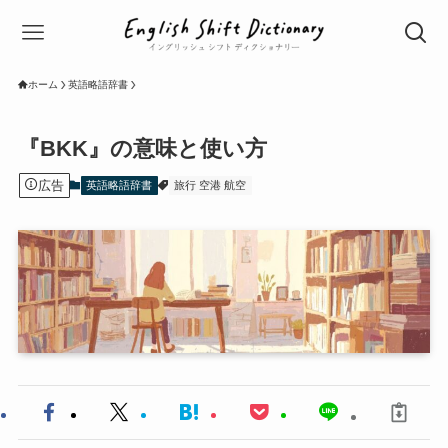
ホーム
英語略語辞書
『BKK』の意味と使い方
広告
英語略語辞書
旅行 空港 航空