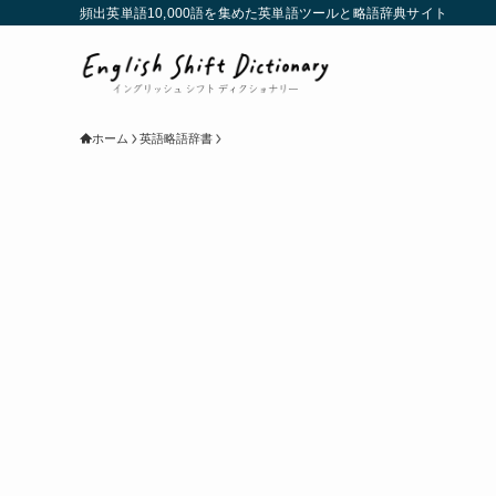
頻出英単語10,000語を集めた英単語ツールと略語辞典サイト
ホーム
英語略語辞書