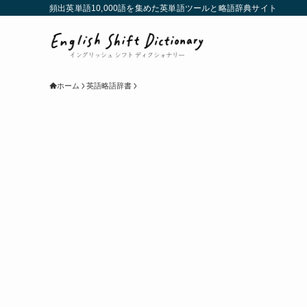
頻出英単語10,000語を集めた英単語ツールと略語辞典サイト
ホーム
英語略語辞書