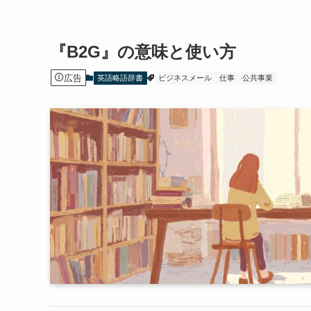
『B2G』の意味と使い方
広告
英語略語辞書
ビジネスメール
仕事
公共事業