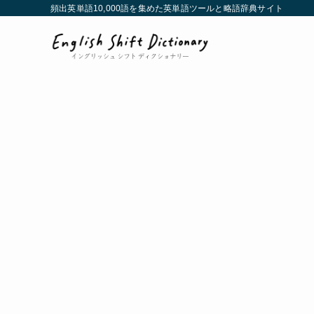
頻出英単語10,000語を集めた英単語ツールと略語辞典サイト