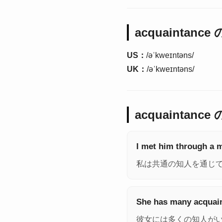
acquaintanc
US：
/əˈkweɪntəns/
UK：
/əˈkweɪntəns/
acquaintance
I met him through a 
私は共通の知人を通じ
She has many acquain
彼女には多くの知人が