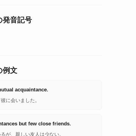
e の発音記号
 の例文
mutual acquaintance.
て彼に会いました。
tances but few close friends.
いるが、親しい友人は少ない。