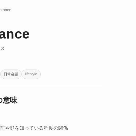
ntance
tance
ス
日常会話
lifestyle
 の意味
前や顔を知っている程度の関係