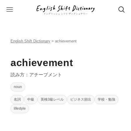
English Shift Dictionary
> achievement
achievement
読み方：アチーブメント
noun
名詞
中級
英検3級レベル
ビジネス頻出
学校・勉強
lifestyle