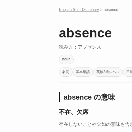
English Shift Dictionary
> absence
absence
読み方：アブセンス
noun
名詞
基本単語
英検3級レベル
日
absence の意味
不在、欠席
存在しないことや欠如の意味も含