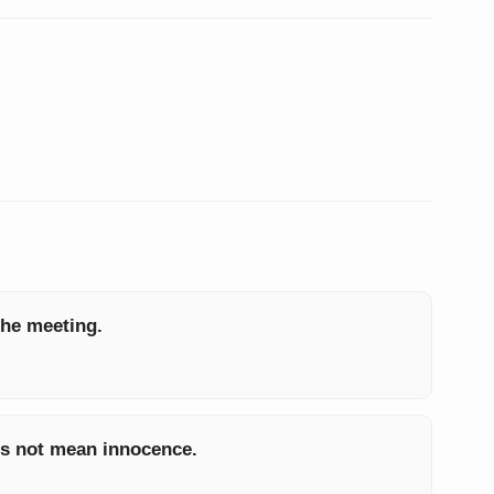
the meeting.
。
es not mean innocence.
。