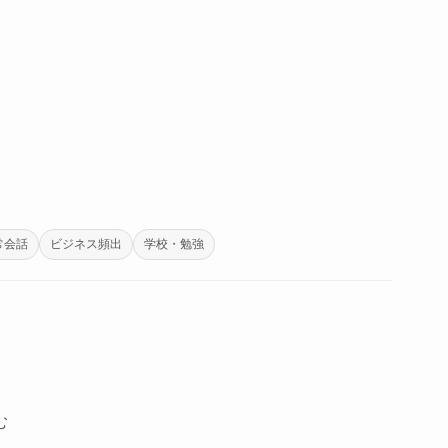
常会話
ビジネス頻出
学校・勉強
む