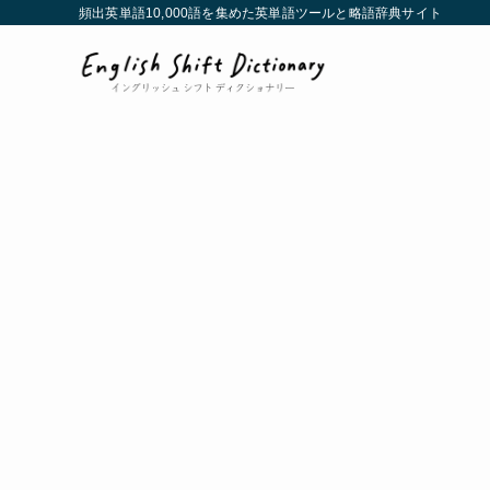
頻出英単語10,000語を集めた英単語ツールと略語辞典サイト