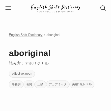
English Shift Dictionary
> aboriginal
aboriginal
読み方：アボリジナル
adjective, noun
形容詞
名詞
上級
アカデミック
英検1級レベル