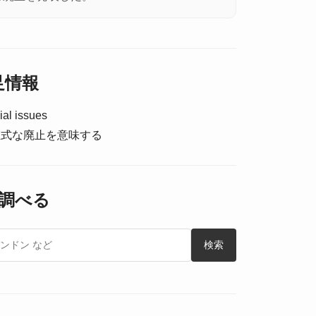
補足情報
cial issues
正式な廃止を意味する
調べる
検索