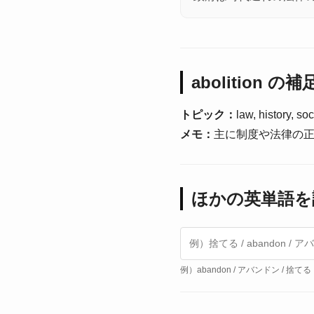
abolition の
トピック：
law, history, so
メモ：
主に制度や法律の
ほかの英単語を
例）abandon / アバンドン / 捨てる