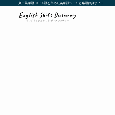
頻出英単語10,000語を集めた英単語ツールと略語辞典サイト