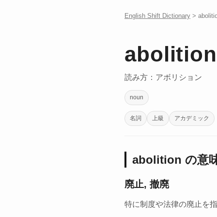
English Shift Dictionary
> aboliti
abolition
読み方：アボリション
noun
名詞
上級
アカデミック
abolition の意
廃止, 撤廃
特に制度や法律の廃止を