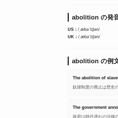
abolition の
US：
/ˌæbəˈlɪʃən/
UK：
/ˌæbəˈlɪʃən/
abolition の例
The abolition of slav
奴隷制度の廃止は歴史
The government annou
政府は時代遅れの法律